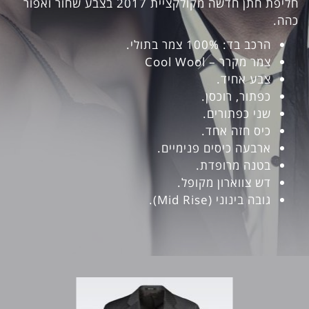
חליפת חתן חדשה מקולקציית 2017 בצבע שחור ואפור
כהה.
הרכב בד: 100% צמר בתולי.
צמר מקרר – Cool Wool
צבע אחיד.
כפתור, רוכסן.
שני כפתורים.
כיס חזה אחד.
ארבעה כיסים פנימיים.
בטנה מרופדת.
דש צווארון מקופל.
גובה בינוני (Mid Rise).