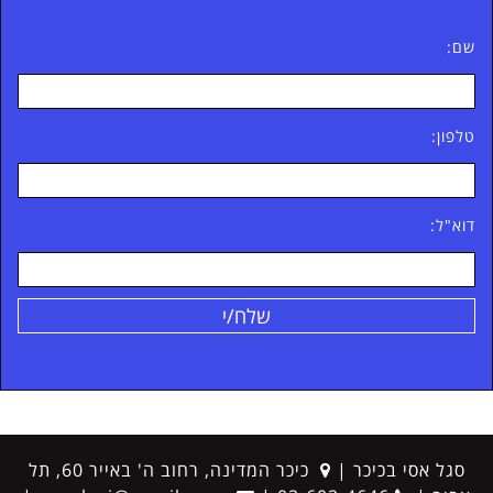
שם:
טלפון:
דוא"ל:
סגל אסי בכיכר
|
כיכר המדינה, רחוב ה' באייר 60, תל
כתובת