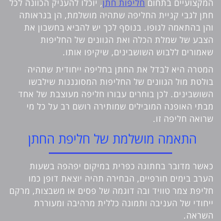
המקצועיים בתחום
חליפות חתן
, יוכלו להעניק הכוונה לכל
חתן לגבי קניית החליפה שתהיה מושלמת, הן בנראותה
והן בהתאמה לגופו. בנוסף לכך יש להביא בחשבון את
הצבע של שמלת הכלה ואת הגוונים של החליפות
שאמורים ללבוש השושבינים, שיקיפו אותו.
המטרה היא לבדל את החתן בחליפה ייחודית שתהיה
בולטת מול הגוונים של החליפות המסוגננות שילבשו
השושבינים. לכן בוחרים עבורו חליפה מעוצבת של אחד
מבתי האופנה המובילים שמותירה רושם רב על כל מי
שרואה חליפה זו.
התאמה מושלמת של חליפת החתן
כאשר מדובר בחתונה כפרית במיקום יפהפה בשעות
הערב בימים חורפיים, הבחירה תהיה יוצאת דופן כמו
חליפת צמר טוויד ובה דוגמה של פסים או משבצות, מרקם
ייחודי של העניבה ותמונה כללית מרהיבה ומעוררת
השראה.