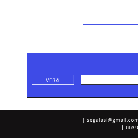
|
segalasi@gmail.co
א"ל
ישות
|