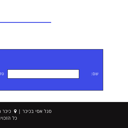
שם:
טלפ
סגל אסי בכיכר
|
כיכר המד
כתובת
כל הזכויות