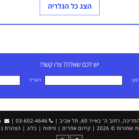
הצג כל הגלריה
יש לכם שאלה? צרו קשר!
ון:
דוא"ל:
ינה, רחוב ה' באייר 60, תל אביב
|
03-602-4646
|
m
טלפון
דו
 שמורות © 2026 |
קידום אתרים
|
פיתוח
|
בלוג
|
הצהרת נג