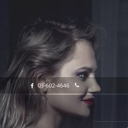
03-602-4646
חייג
לאסי
סגל