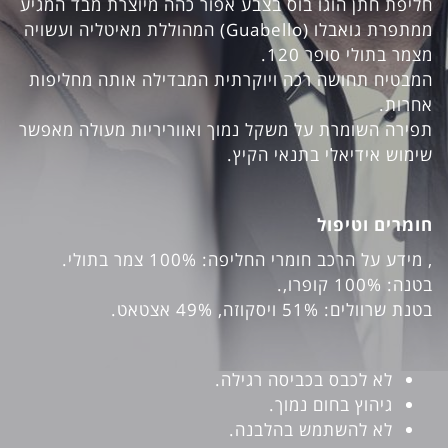
חליפת חתן הוגו בוס בצבע אפור כהה מיוצרת מבד המגיע
ממתפרת גואבלו (Guabello) המהוללת מאיטליה ועשויה
מצמר בתולי סופר 120.
המבטיח תחושה רכה ויוקרתית המבדילה אותה מחליפות
אחרות.
תפירה השומרת על משקל נמוך ואווריריות מעולה מאפשר
שימוש אידיאלי בתנאי הקיץ.
חומרים וטיפול
, מידע על הרכב חומרי החליפה: 100% צמר בתולי.
בטנה: 100% קופרו,.
בטנת שרוולים: 51% ויסקוזה, 49% אצטאט.
לא לכבס בכביסה רגילה.
גיהוץ בחום נמוך.
לא להשתמש בהלבנה.