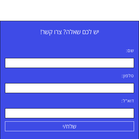
יש לכם שאלה? צרו קשר!
שם:
טלפון:
דוא"ל: