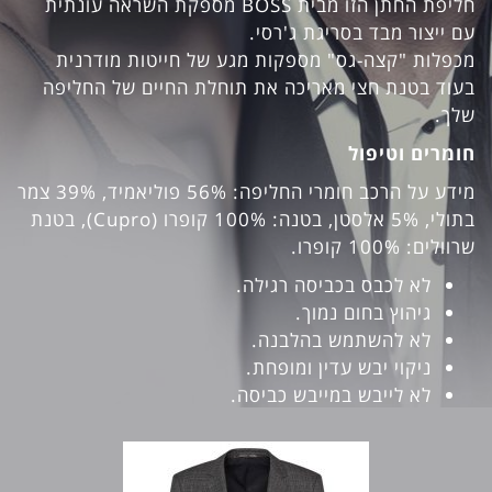
חליפת החתן הזו מבית BOSS מספקת השראה עונתית
עם ייצור מבד בסריגת ג'רסי.
מכפלות "קצה-גס" מספקות מגע של חייטות מודרנית
בעוד בטנת חצי מאריכה את תוחלת החיים של החליפה
שלך.
חומרים וטיפול
מידע על הרכב חומרי החליפה: 56% פוליאמיד, 39% צמר
בתולי, 5% אלסטן, בטנה: 100% קופרו (Cupro), בטנת
שרוולים: 100% קופרו.
לא לכבס בכביסה רגילה.
גיהוץ בחום נמוך.
לא להשתמש בהלבנה.
ניקוי יבש עדין ומופחת.
לא לייבש במייבש כביסה.