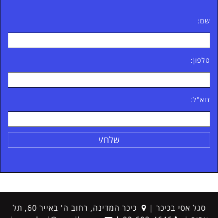
שם:
טלפון:
דוא"ל:
סגל אסי בכיכר
|
כיכר המדינה, רחוב ה' באייר 60, תל
כתובת